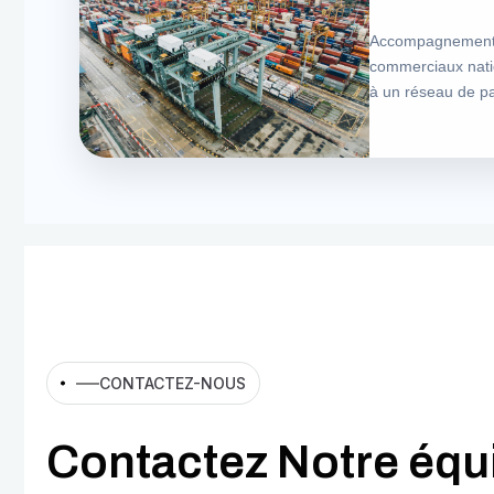
Accompagnem
commerciaux nati
à un réseau de pa
CONTACTEZ-NOUS
C
o
n
t
a
c
t
e
z
N
o
t
r
e
é
q
u