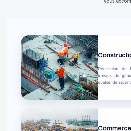
Vous accompa
Constructi
Réalisation de b
travaux de géni
qualité, de sécur
Commerce 