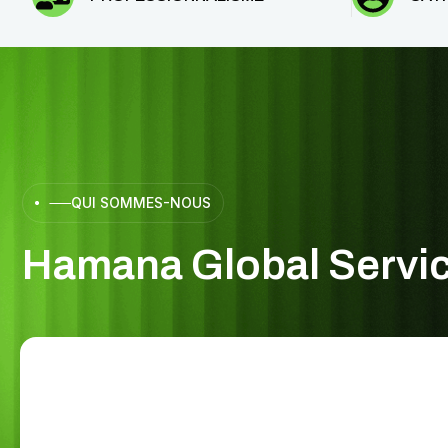
QUI SOMMES-NOUS
H
a
m
a
n
a
G
l
o
b
a
l
S
e
r
v
i