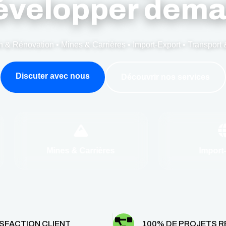
évelopper dema
n & Rénovation • Mines & Carrières • Import-Export • Transport 
Discuter avec nous
Découvrir nos services
Mines & Carrières
Import
SFACTION CLIENT
100% DE PROJETS R