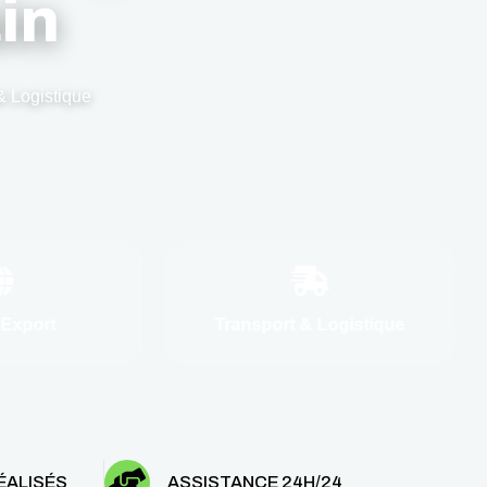
in
& Logistique
-Export
Transport & Logistique
ÉALISÉS
ASSISTANCE 24H/24