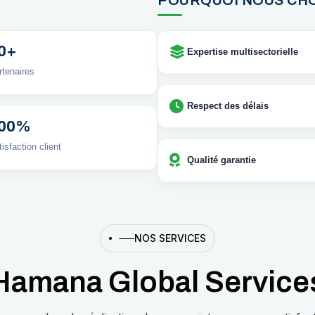
POURQUOI NOUS CHO
0+
Expertise multisectorielle
rtenaires
Respect des délais
00%
isfaction client
Qualité garantie
NOS SERVICES
H
a
m
a
n
a
G
l
o
b
a
l
S
e
r
v
i
c
e