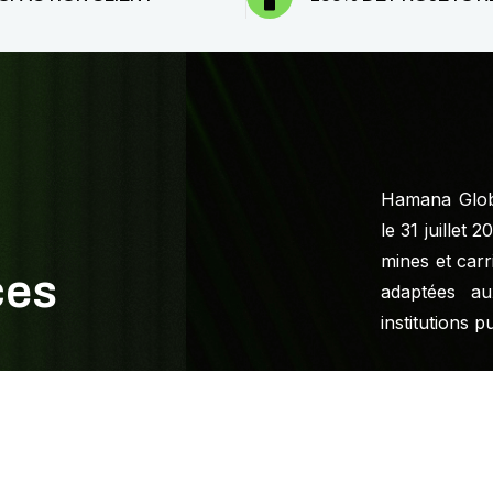
Hamana Globa
le 31 juillet 
mines et carr
c
e
s
adaptées au
institutions p