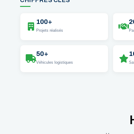
CHIFFRES CLÉS
100+
2
Projets réalisés
Pa
50+
1
Véhicules logistiques
Sat